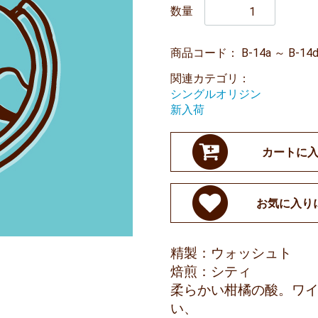
数量
商品コード：
B-14a ～ B-14
関連カテゴリ：
シングルオリジン
新入荷
カートに
お気に入り
精製：ウォッシュト
焙煎：シティ
柔らかい柑橘の酸。ワ
い、